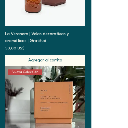
La Veranera | Velas decorativas y
aromáticas | Gratitud
Precio
50,00 US$
Agregar al carrito
Nueva Colección