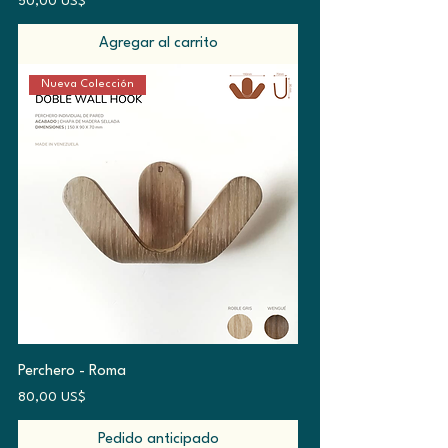
Precio
50,00 US$
Agregar al carrito
Nueva Colección
Perchero - Roma
Precio
80,00 US$
Pedido anticipado