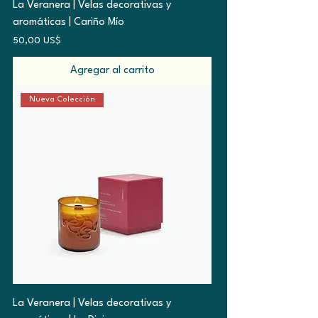
La Veranera | Velas decorativas y
aromáticas | Cariño Mío
Precio
50,00 US$
Agregar al carrito
Nueva Colección
La Veranera | Velas decorativas y