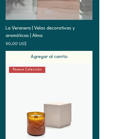
La Veranera | Velas decorativas y
aromáticas | Alma
Precio
50,00 US$
Agregar al carrito
Nueva Colección