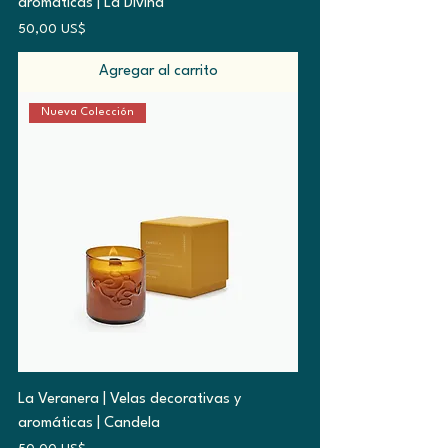
aromáticas | La Divina
Precio
50,00 US$
Agregar al carrito
Nueva Colección
La Veranera | Velas decorativas y
aromáticas | Candela