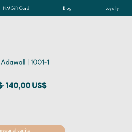
NMGift Card
Blog
Loyalty
 Adawall | 1001-1
Precio
Precio de oferta
$ 
140,00 US$
regar al carrito