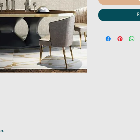
R
ta.