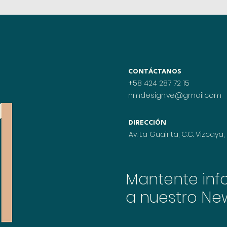
CONTÁCTANOS
+58 424 287 72 15
nmdesign.ve@gmail.com
DIRECCIÓN
Av. La Guairita, C.C. Vizcaya, 
Mantente inf
a nuestro New