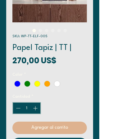
SKU: WP-TT-ELF-005
Papel Tapiz | TT |
Precio
270,00 US$
Color
*
Cantidad
*
Agregar al carrito